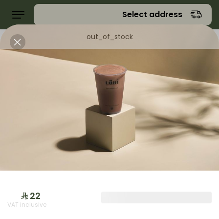
Select address
out_of_stock
عروض
جمعات نمق
حلا
حلا
VAT inclusive