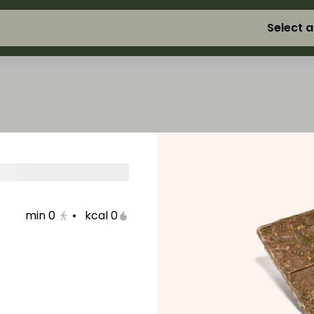
Select 
min
0
•
0 kcal