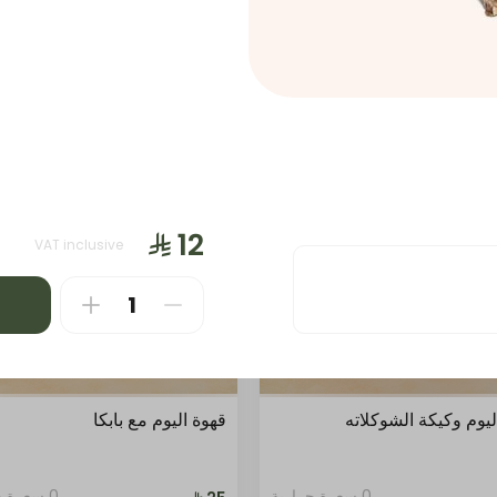
حلا
بايتس
بايتس
قهوة حارة
قه
مخبوزات
ساندويتش
محاصيل
VAT inclusive
ليوم وكيكة الشوكلاته
قهوة اليوم مع بابكا
0 سعرة حرارية
0 سعرة حرارية