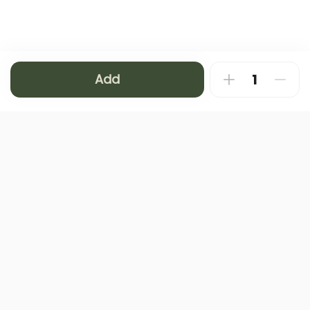
Add
FAQ
About
Contact us
Privacy Policy
Terms and Conditions
Copyright © 2024 NAMQ CAFFEE