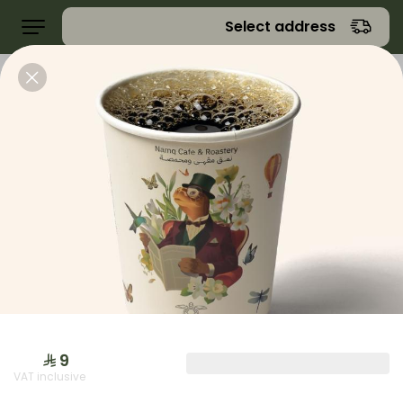
Select address
عروض
جمعات نمق
حلا
حلا
VAT inclusive