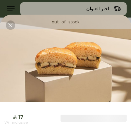
اختر العنوان
out_of_stock
عروض
جمعات نمق
حلا
حلا
VAT inclusive