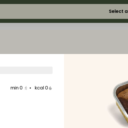
Select 
min
0
•
0 kcal