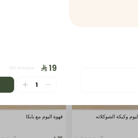
حلا
بايتس
بايتس
قهوة حارة
قه
مخبوزات
ساندويتش
محاصيل
VAT inclusive
ليوم وكيكة الشوكلاته
قهوة اليوم مع بابكا
0 سعرة حرارية
0 سعرة حرارية