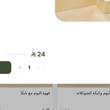
حلا
بايتس
بايتس
قهوة حارة
قه
مخبوزات
ساندويتش
محاصيل
VAT inclusive
ليوم وكيكة الشوكلاته
قهوة اليوم مع بابكا
al
0 kcal