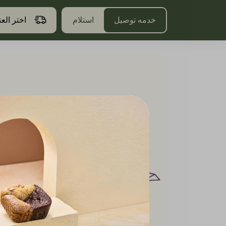
خدمه توصيل
استلام
اختر الع