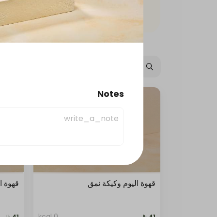
عروض
جمعات نمق
حلا
Notes
مشروبات باردة
مخبوزات
قهوة اليوم وكيكة نمق
قهوة ا
0 kcal