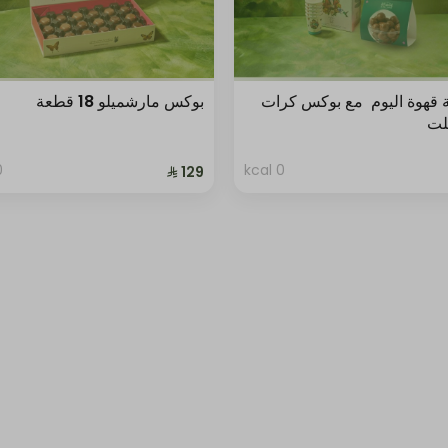
 قهوة اليوم مع بوكس كرات
بوكس مارشميلو 18 قطعة
لت
al
0 kcal