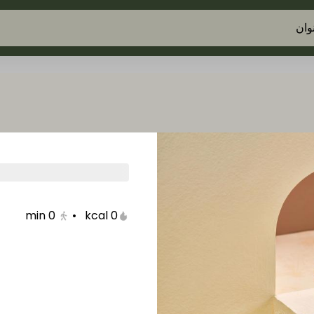
نوان
min
0
•
0 kcal