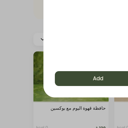
More
وة باردة
Add
حافظة قهوة اليوم مع بوكسين
0 kcal
0 kc